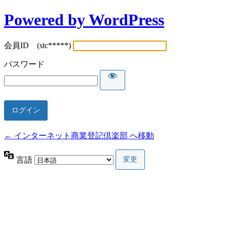
Powered by WordPress
会員ID (stc*****)
パスワード
← インターネット商業登記倶楽部 へ移動
言語