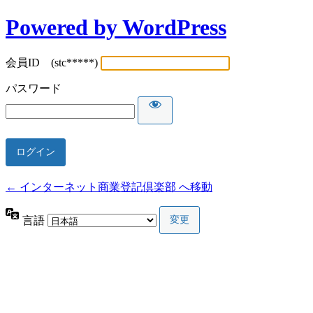
Powered by WordPress
会員ID (stc*****)
パスワード
← インターネット商業登記倶楽部 へ移動
言語