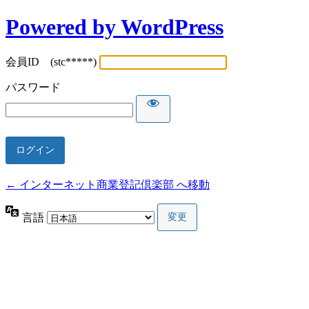
Powered by WordPress
会員ID (stc*****)
パスワード
← インターネット商業登記倶楽部 へ移動
言語