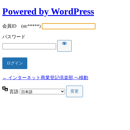
Powered by WordPress
会員ID (stc*****)
パスワード
← インターネット商業登記倶楽部 へ移動
言語