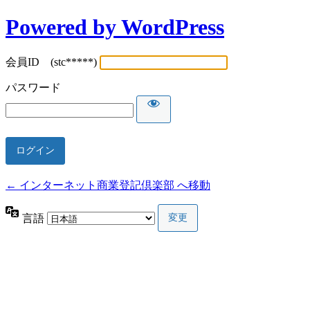
Powered by WordPress
会員ID (stc*****)
パスワード
← インターネット商業登記倶楽部 へ移動
言語