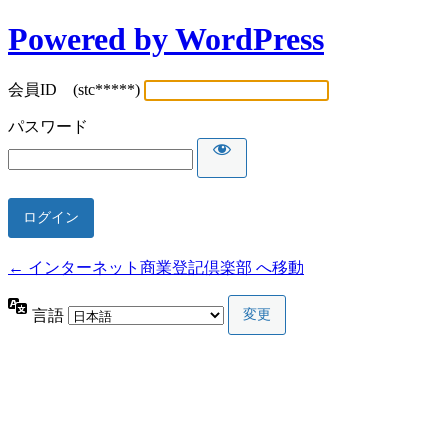
Powered by WordPress
会員ID (stc*****)
パスワード
← インターネット商業登記倶楽部 へ移動
言語