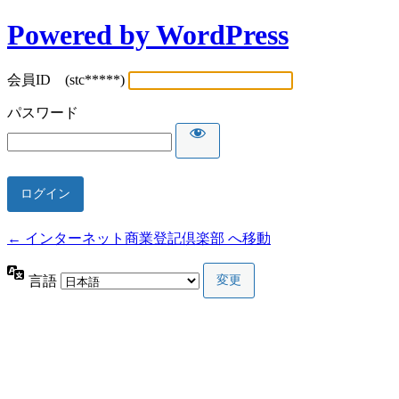
Powered by WordPress
会員ID (stc*****)
パスワード
← インターネット商業登記倶楽部 へ移動
言語