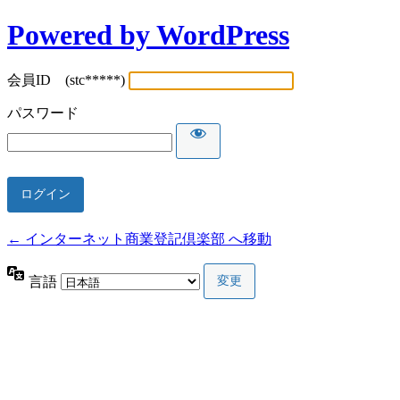
Powered by WordPress
会員ID (stc*****)
パスワード
← インターネット商業登記倶楽部 へ移動
言語