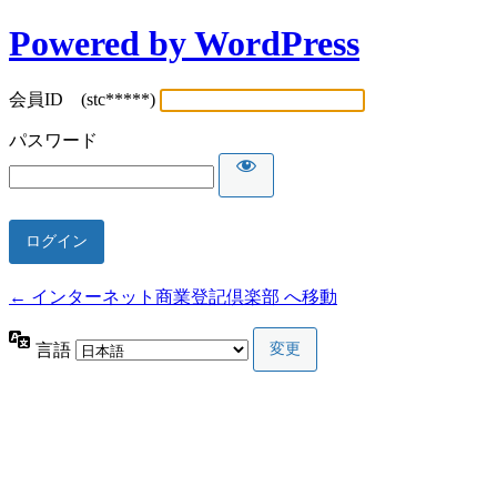
Powered by WordPress
会員ID (stc*****)
パスワード
← インターネット商業登記倶楽部 へ移動
言語