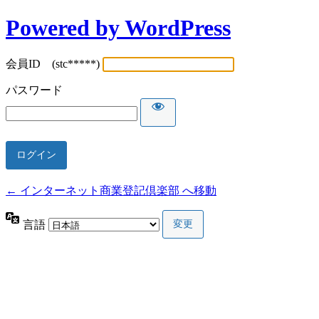
Powered by WordPress
会員ID (stc*****)
パスワード
← インターネット商業登記倶楽部 へ移動
言語