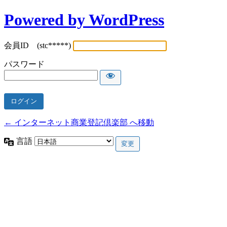
Powered by WordPress
会員ID (stc*****)
パスワード
← インターネット商業登記倶楽部 へ移動
言語