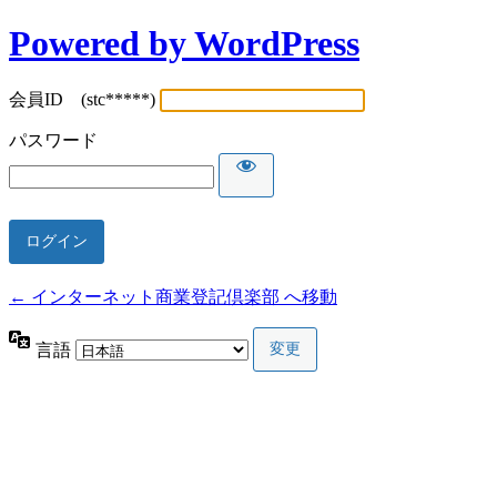
Powered by WordPress
会員ID (stc*****)
パスワード
← インターネット商業登記倶楽部 へ移動
言語