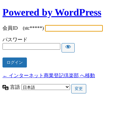
Powered by WordPress
会員ID (stc*****)
パスワード
← インターネット商業登記倶楽部 へ移動
言語