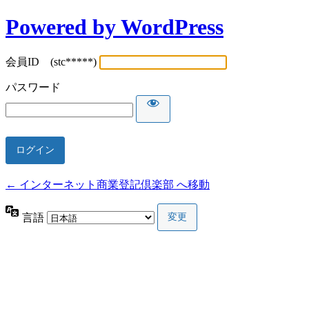
Powered by WordPress
会員ID (stc*****)
パスワード
← インターネット商業登記倶楽部 へ移動
言語