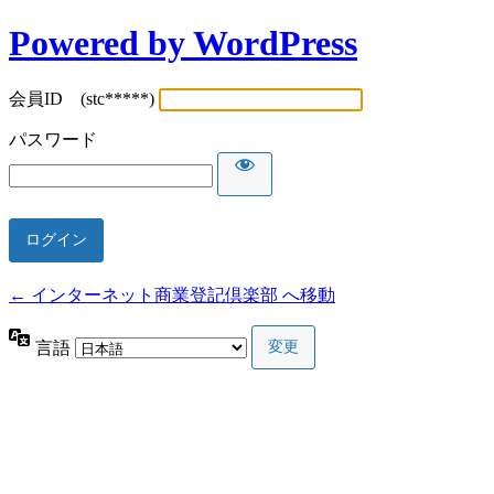
Powered by WordPress
会員ID (stc*****)
パスワード
← インターネット商業登記倶楽部 へ移動
言語