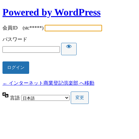
Powered by WordPress
会員ID (stc*****)
パスワード
← インターネット商業登記倶楽部 へ移動
言語