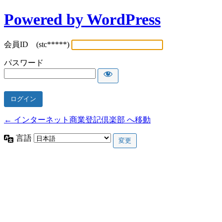
Powered by WordPress
会員ID (stc*****)
パスワード
← インターネット商業登記倶楽部 へ移動
言語