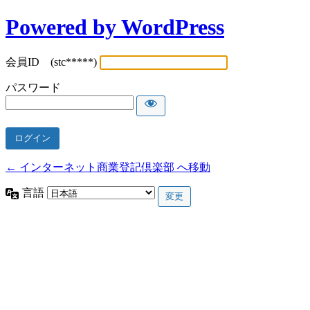
Powered by WordPress
会員ID (stc*****)
パスワード
← インターネット商業登記倶楽部 へ移動
言語