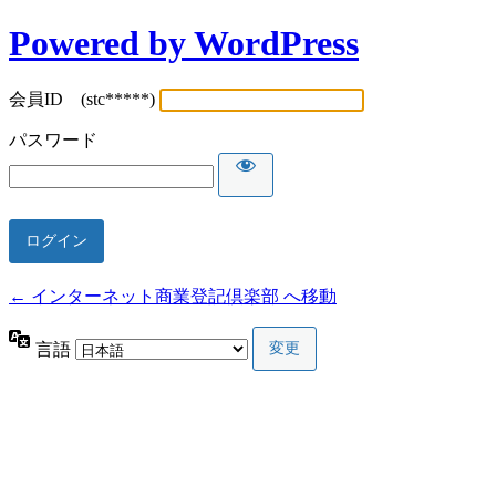
Powered by WordPress
会員ID (stc*****)
パスワード
← インターネット商業登記倶楽部 へ移動
言語