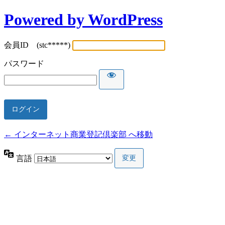
Powered by WordPress
会員ID (stc*****)
パスワード
← インターネット商業登記倶楽部 へ移動
言語