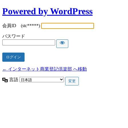
Powered by WordPress
会員ID (stc*****)
パスワード
← インターネット商業登記倶楽部 へ移動
言語