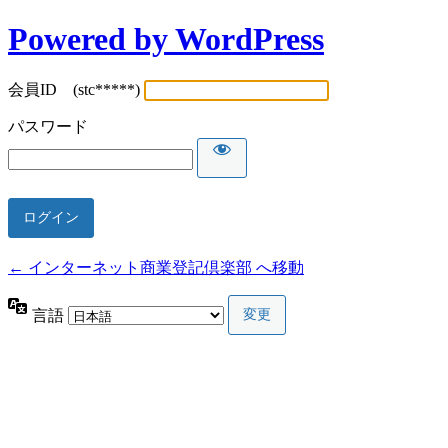
Powered by WordPress
会員ID (stc*****)
パスワード
← インターネット商業登記倶楽部 へ移動
言語