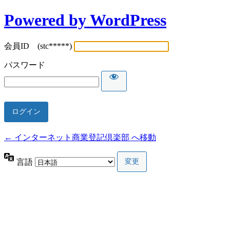
Powered by WordPress
会員ID (stc*****)
パスワード
← インターネット商業登記倶楽部 へ移動
言語