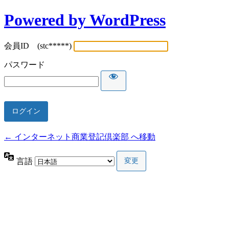
Powered by WordPress
会員ID (stc*****)
パスワード
← インターネット商業登記倶楽部 へ移動
言語