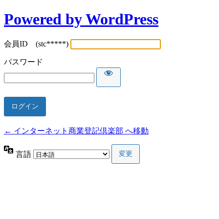
Powered by WordPress
会員ID (stc*****)
パスワード
← インターネット商業登記倶楽部 へ移動
言語