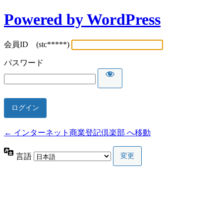
Powered by WordPress
会員ID (stc*****)
パスワード
← インターネット商業登記倶楽部 へ移動
言語