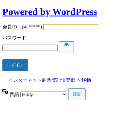
Powered by WordPress
会員ID (stc*****)
パスワード
← インターネット商業登記倶楽部 へ移動
言語