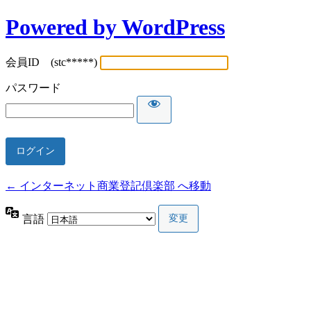
Powered by WordPress
会員ID (stc*****)
パスワード
← インターネット商業登記倶楽部 へ移動
言語