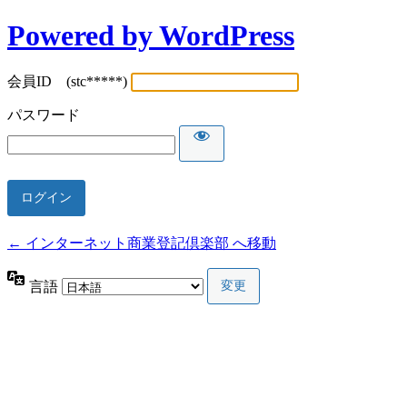
Powered by WordPress
会員ID (stc*****)
パスワード
← インターネット商業登記倶楽部 へ移動
言語