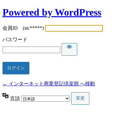
Powered by WordPress
会員ID (stc*****)
パスワード
← インターネット商業登記倶楽部 へ移動
言語