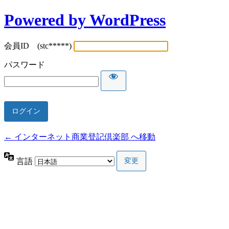
Powered by WordPress
会員ID (stc*****)
パスワード
← インターネット商業登記倶楽部 へ移動
言語