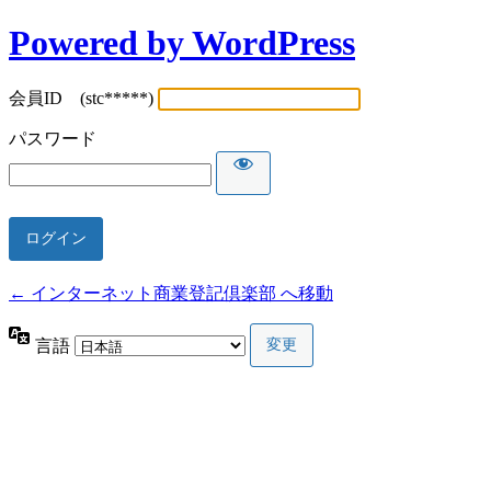
Powered by WordPress
会員ID (stc*****)
パスワード
← インターネット商業登記倶楽部 へ移動
言語