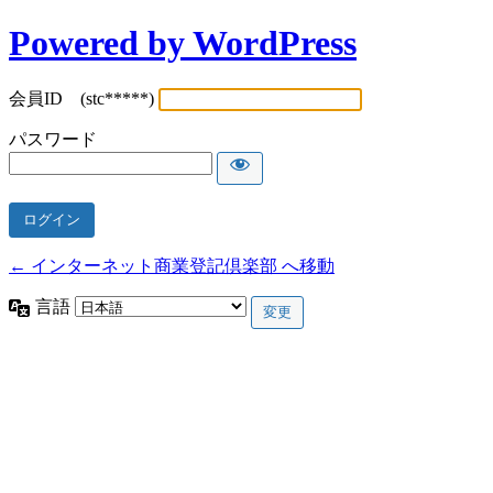
Powered by WordPress
会員ID (stc*****)
パスワード
← インターネット商業登記倶楽部 へ移動
言語