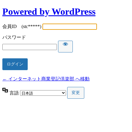
Powered by WordPress
会員ID (stc*****)
パスワード
← インターネット商業登記倶楽部 へ移動
言語