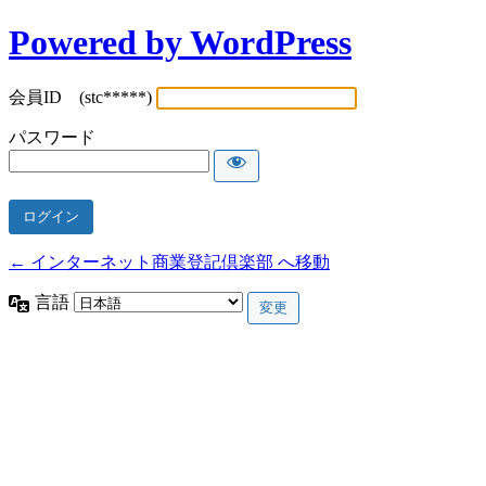
Powered by WordPress
会員ID (stc*****)
パスワード
← インターネット商業登記倶楽部 へ移動
言語