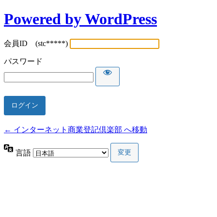
Powered by WordPress
会員ID (stc*****)
パスワード
← インターネット商業登記倶楽部 へ移動
言語