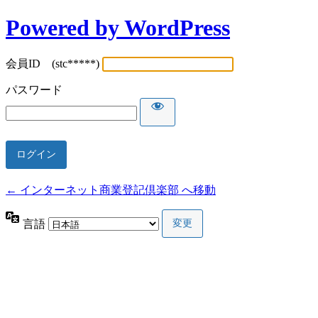
Powered by WordPress
会員ID (stc*****)
パスワード
← インターネット商業登記倶楽部 へ移動
言語