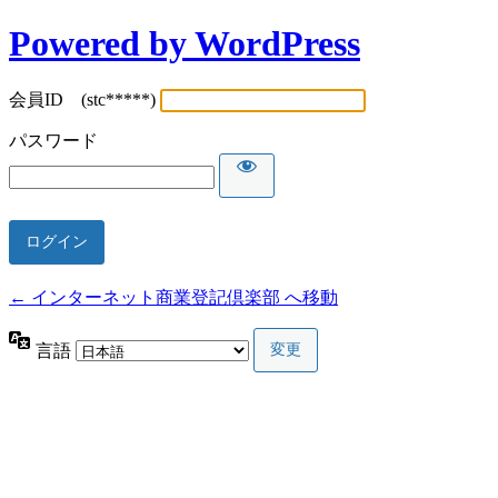
Powered by WordPress
会員ID (stc*****)
パスワード
← インターネット商業登記倶楽部 へ移動
言語