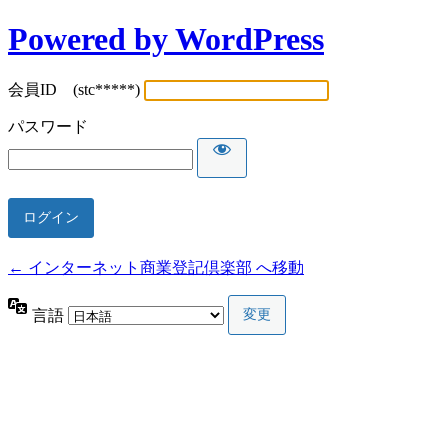
Powered by WordPress
会員ID (stc*****)
パスワード
← インターネット商業登記倶楽部 へ移動
言語