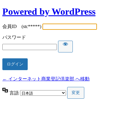
Powered by WordPress
会員ID (stc*****)
パスワード
← インターネット商業登記倶楽部 へ移動
言語