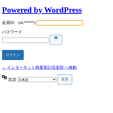
Powered by WordPress
会員ID (stc*****)
パスワード
← インターネット商業登記倶楽部 へ移動
言語