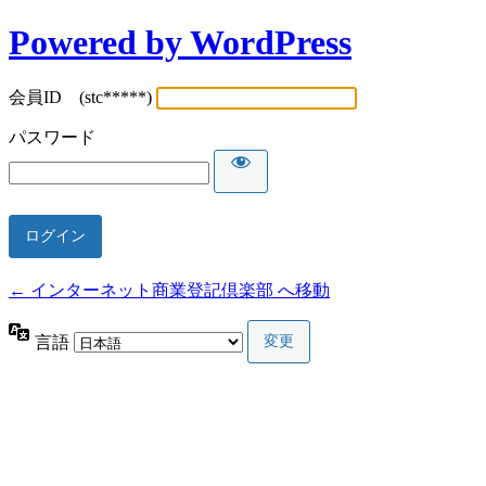
Powered by WordPress
会員ID (stc*****)
パスワード
← インターネット商業登記倶楽部 へ移動
言語