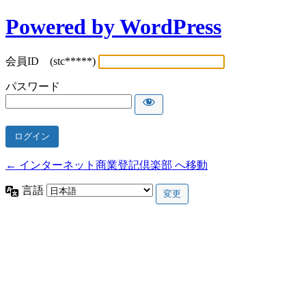
Powered by WordPress
会員ID (stc*****)
パスワード
← インターネット商業登記倶楽部 へ移動
言語