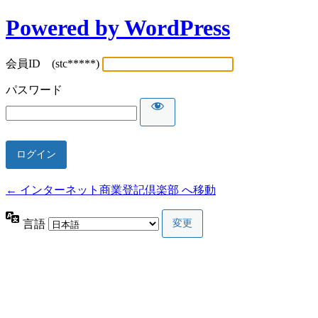
Powered by WordPress
会員ID (stc*****)
パスワード
← インターネット商業登記倶楽部 へ移動
言語