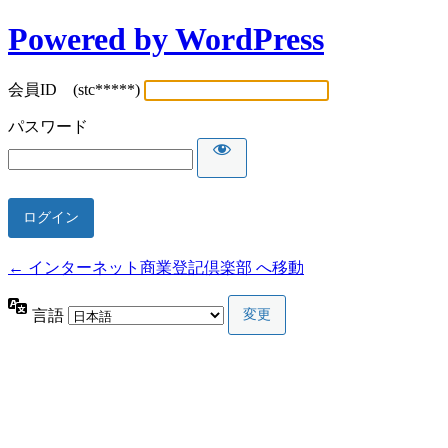
Powered by WordPress
会員ID (stc*****)
パスワード
← インターネット商業登記倶楽部 へ移動
言語