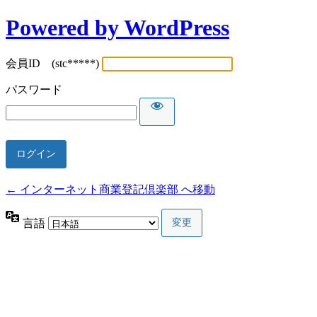
Powered by WordPress
会員ID (stc*****)
パスワード
← インターネット商業登記倶楽部 へ移動
言語