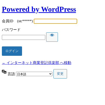
Powered by WordPress
会員ID (stc*****)
パスワード
← インターネット商業登記倶楽部 へ移動
言語