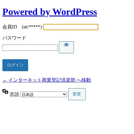
Powered by WordPress
会員ID (stc*****)
パスワード
← インターネット商業登記倶楽部 へ移動
言語