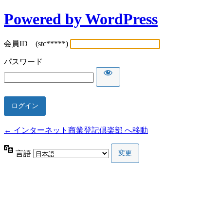
Powered by WordPress
会員ID (stc*****)
パスワード
← インターネット商業登記倶楽部 へ移動
言語