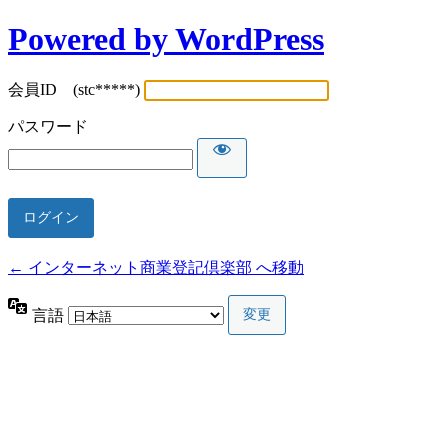
Powered by WordPress
会員ID (stc*****)
パスワード
← インターネット商業登記倶楽部 へ移動
言語